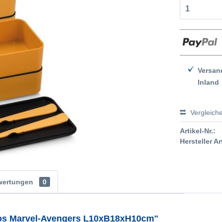
Versan
Inland
Vergleich
Artikel-Nr.:
Hersteller Ar
wertungen
0
bos Marvel-Avengers L10xB18xH10cm"