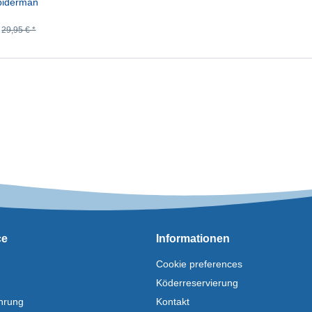
piderman
cm,...
29,95 € *
ce
Informationen
Cookie preferences
Köderreservierung
hrung
Kontakt