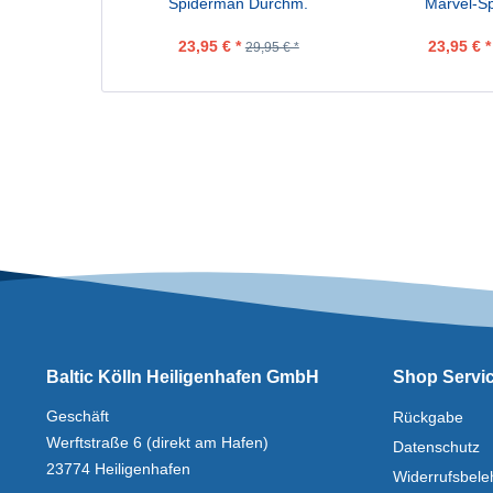
Spiderman Durchm.
Marvel-S
31cm
Höhe 13
23,95 € *
23,95 € *
29,95 € *
Baltic Kölln Heiligenhafen GmbH
Shop Servi
Geschäft
Rückgabe
Werftstraße 6 (direkt am Hafen)
Datenschutz
23774 Heiligenhafen
Widerrufsbele