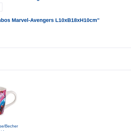
chbos Marvel-Avengers L10xB18xH10cm"
se/Becher