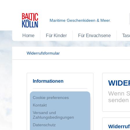
Maritime Geschenkideen & Meer.
Home
Für Kinder
Für Erwachsene
Tas
Widerrufsformular
Informationen
WIDE
Wenn Si
Cookie preferences
senden 
Kontakt
Versand und
Zahlungsbedingungen
Datenschutz
Widerruf